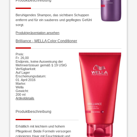
Produktbeschreibung
Beruhigendes Shampoo, das sichtbare Schuppen
entfernt und für ein sauberes und gepflegtes Gefühl
sorgt.
Produktpräsentation ansehen
Brilliance -
WELLA Color Conditioner
Preis:
Fr. 26,00
Endpreis, keine Ausweisung der
Mehrwertsteuer gemäß § 19 UStG
Verfügbarkeit:
Auf Lager
Erscheinungsdatum:
01. April 2016
Marke:
Wella
Gewicht:
200 ml
Artikeldetails
Produktbeschreibung
Erhältlich mit leichtem und hohem
Pflegelevel. Beide Formeln versorgen
coloriertes Haar mit Feuchtigkeit und