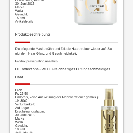
30. Juni 2016
Marke:
Wella
Gewicht:
150 ml
Artikeldetails
Produktbeschreibung
Die pflegende Maske nährt und füllt die Haarstruktur wieder auf. Sie
gibt dem Haar Glanz und Geschmeidigkeit.
Produktpräsentation ansehen
Oil Reflections -
WELLA reichhaltiges Öl für geschmeidiges
Haar
Preis:
Fr. 26,50
Endpreis, keine Ausweisung der Mehrwertsteuer gemäß §
19 UStG
Verfügbarkeit:
Auf Lager
Erscheinungsdatum:
30. Juni 2016
Marke:
Wella
Gewicht:
100 ml
Artikeldetails