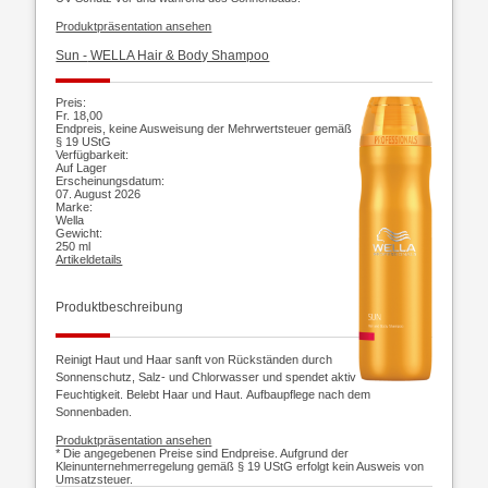
Produktpräsentation ansehen
Sun -
WELLA Hair & Body Shampoo
Preis:
Fr. 18,00
Endpreis, keine Ausweisung der Mehrwertsteuer gemäß
§ 19 UStG
Verfügbarkeit:
Auf Lager
Erscheinungsdatum:
07. August 2026
Marke:
Wella
Gewicht:
250 ml
Artikeldetails
Produktbeschreibung
Reinigt Haut und Haar sanft von Rückständen durch
Sonnenschutz, Salz- und
Chlorwasser und spendet aktiv
Feuchtigkeit. Belebt Haar und Haut.
Aufbaupflege nach dem
Sonnenbaden.
Produktpräsentation ansehen
* Die angegebenen Preise sind Endpreise. Aufgrund der
Kleinunternehmerregelung gemäß § 19 UStG erfolgt kein Ausweis von
Umsatzsteuer.