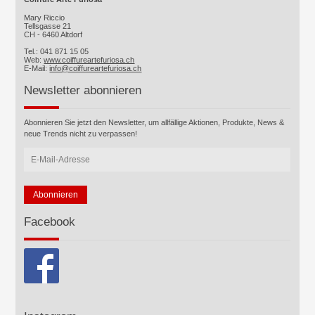
Mary Riccio
Tellsgasse 21
CH - 6460 Altdorf
Tel.: 041 871 15 05
Web:
www.coiffureartefuriosa.ch
E-Mail:
info@coiffureartefuriosa.ch
Newsletter abonnieren
Abonnieren Sie jetzt den Newsletter, um allfällige Aktionen, Produkte, News &
neue Trends nicht zu verpassen!
Facebook