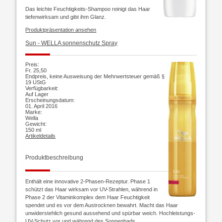
Das leichte Feuchtigkeits-Shampoo reinigt das Haar
tiefenwirksam und gibt ihm Glanz.
Produktpräsentation ansehen
Sun -
WELLA sonnenschutz Spray
Preis:
Fr. 25,50
Endpreis, keine Ausweisung der Mehrwertsteuer gemäß §
19 UStG
Verfügbarkeit:
Auf Lager
Erscheinungsdatum:
01. April 2016
Marke:
Wella
Gewicht:
150 ml
Artikeldetails
Produktbeschreibung
Enthält eine innovative 2-Phasen-Rezeptur. Phase 1
schützt das Haar wirksam vor UV-Strahlen, während in
Phase 2 der Vitaminkomplex dem Haar Feuchtigkeit
spendet und es vor dem Austrocknen bewahrt. Macht das Haar
unwiderstehlich gesund aussehend und spürbar weich. Hochleistungs-
UV-Schutz vor und während des Sonnenbads.