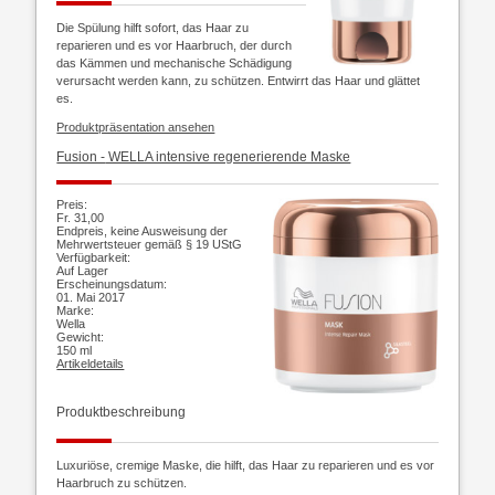
Die Spülung hilft sofort, das Haar zu
reparieren und es vor Haarbruch, der durch
das Kämmen und mechanische Schädigung
verursacht werden kann, zu schützen. Entwirrt das Haar und glättet
es.
Produktpräsentation ansehen
Fusion -
WELLA intensive regenerierende Maske
Preis:
Fr. 31,00
Endpreis, keine Ausweisung der
Mehrwertsteuer gemäß § 19 UStG
Verfügbarkeit:
Auf Lager
Erscheinungsdatum:
01. Mai 2017
Marke:
Wella
Gewicht:
150 ml
Artikeldetails
Produktbeschreibung
Luxuriöse, cremige Maske, die hilft, das Haar zu reparieren und es vor
Haarbruch zu schützen.