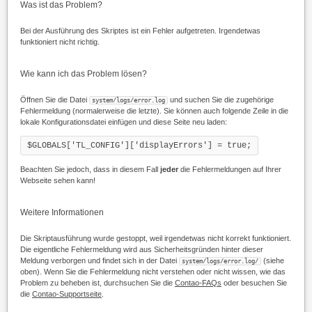
Was ist das Problem?
Bei der Ausführung des Skriptes ist ein Fehler aufgetreten. Irgendetwas
funktioniert nicht richtig.
Wie kann ich das Problem lösen?
Öffnen Sie die Datei
und suchen Sie die zugehörige
system/logs/error.log
Fehlermeldung (normalerweise die letzte). Sie können auch folgende Zeile in die
lokale Konfigurationsdatei einfügen und diese Seite neu laden:
$GLOBALS['TL_CONFIG']['displayErrors'] = true;
Beachten Sie jedoch, dass in diesem Fall
jeder
die Fehlermeldungen auf Ihrer
Webseite sehen kann!
Weitere Informationen
Die Skriptausführung wurde gestoppt, weil irgendetwas nicht korrekt funktioniert.
Die eigentliche Fehlermeldung wird aus Sicherheitsgründen hinter dieser
Meldung verborgen und findet sich in der Datei
(siehe
system/logs/error.log/
oben). Wenn Sie die Fehlermeldung nicht verstehen oder nicht wissen, wie das
Problem zu beheben ist, durchsuchen Sie die
Contao-FAQs
oder besuchen Sie
die
Contao-Supportseite
.