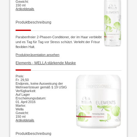
Gewicht:
150 ml
Artikeldetails
Produktbeschreibung
Parabenfreier 2-Phasen-Conditioner, der im Haar verbleibt
und es Tag für Tag vor Stress schützt. Verleiht der Frisur
flexiblen Halt.
Produktpräsentation ansehen
Elements -
WELLA stärkende Maske
Preis:
Fr. 29,50
Endpreis, keine Ausweisung der
Mehrwertsteuer gemäß § 19 UStG
Verfügbarkeit:
Auf Lager
Erscheinungsdatum:
01. April 2016
Marke:
Wella
Gewicht:
150 ml
Artikeldetails
Produktbeschreibung