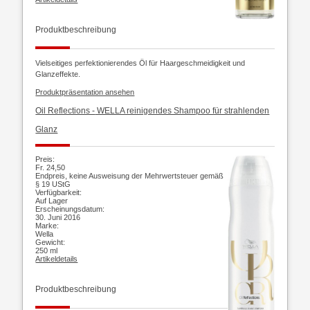
Produktbeschreibung
Vielseitiges perfektionierendes Öl für Haargeschmeidigkeit und
Glanzeffekte.
Produktpräsentation ansehen
Oil Reflections -
WELLA reinigendes Shampoo für strahlenden
Glanz
Preis:
Fr. 24,50
Endpreis, keine Ausweisung der Mehrwertsteuer gemäß
§ 19 UStG
Verfügbarkeit:
Auf Lager
Erscheinungsdatum:
30. Juni 2016
Marke:
Wella
Gewicht:
250 ml
Artikeldetails
Produktbeschreibung