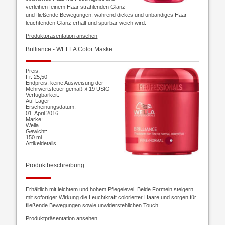
verleihen feinem Haar strahlenden Glanz
und fließende Bewegungen, während dickes und unbändiges Haar
leuchtenden Glanz erhält und spürbar weich wird.
Produktpräsentation ansehen
Brilliance -
WELLA Color Maske
Preis:
Fr. 25,50
Endpreis, keine Ausweisung der
Mehrwertsteuer gemäß § 19 UStG
Verfügbarkeit:
Auf Lager
Erscheinungsdatum:
01. April 2016
Marke:
Wella
Gewicht:
150 ml
Artikeldetails
Produktbeschreibung
Erhältlich mit leichtem und hohem Pflegelevel. Beide Formeln steigern
mit sofortiger Wirkung die Leuchtkraft colorierter Haare und sorgen für
fließende Bewegungen sowie unwiderstehlichen Touch.
Produktpräsentation ansehen