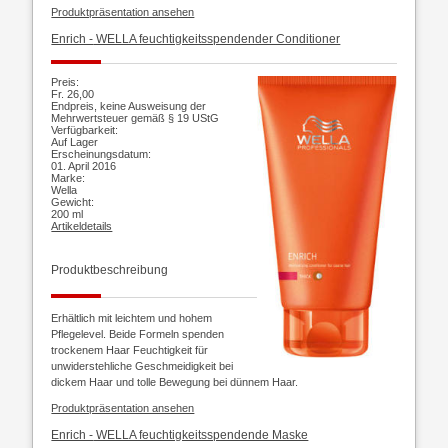
Produktpräsentation ansehen
Enrich -
WELLA feuchtigkeitsspendender Conditioner
Preis:
Fr. 26,00
Endpreis, keine Ausweisung der
Mehrwertsteuer gemäß § 19 UStG
Verfügbarkeit:
Auf Lager
Erscheinungsdatum:
01. April 2016
Marke:
Wella
Gewicht:
200 ml
Artikeldetails
Produktbeschreibung
Erhältlich mit leichtem und hohem
Pflegelevel. Beide Formeln spenden
trockenem Haar Feuchtigkeit für
unwiderstehliche Geschmeidigkeit bei
dickem Haar und tolle Bewegung bei dünnem Haar.
Produktpräsentation ansehen
Enrich -
WELLA feuchtigkeitsspendende Maske