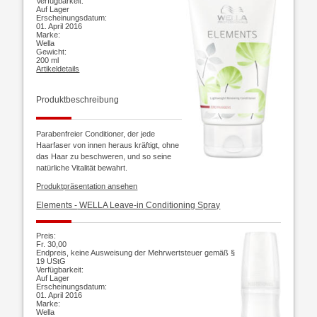
Verfügbarkeit:
Auf Lager
Erscheinungsdatum:
01. April 2016
Marke:
Wella
Gewicht:
200 ml
Artikeldetails
Produktbeschreibung
Parabenfreier Conditioner, der jede
Haarfaser von innen heraus kräftigt, ohne
das Haar zu beschweren, und so seine
natürliche Vitalität bewahrt.
Produktpräsentation ansehen
Elements -
WELLA Leave-in Conditioning Spray
Preis:
Fr. 30,00
Endpreis, keine Ausweisung der Mehrwertsteuer gemäß §
19 UStG
Verfügbarkeit:
Auf Lager
Erscheinungsdatum:
01. April 2016
Marke:
Wella