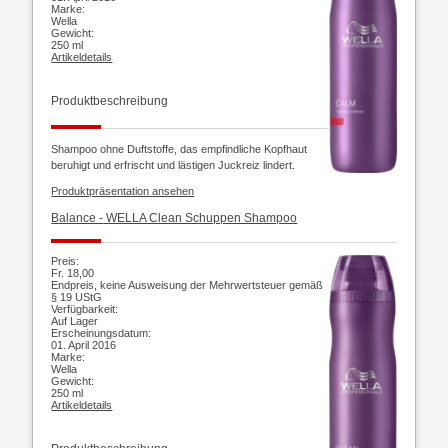
Marke:
Wella
Gewicht:
250 ml
Artikeldetails
Produktbeschreibung
Shampoo ohne Duftstoffe, das empfindliche Kopfhaut
beruhigt und erfrischt und lästigen Juckreiz lindert.
Produktpräsentation ansehen
Balance -
WELLA Clean Schuppen Shampoo
Preis:
Fr. 18,00
Endpreis, keine Ausweisung der Mehrwertsteuer gemäß
§ 19 UStG
Verfügbarkeit:
Auf Lager
Erscheinungsdatum:
01. April 2016
Marke:
Wella
Gewicht:
250 ml
Artikeldetails