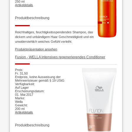
250 ml
Artikeldetails
Produktbeschreibung
Reichhaltiges, feuchtigkeitsspendendes Shampoo, das
dickem und unbändigem Haar Geschmeidigkeit und ein
unwiderstehlich weiches Gefühl verleiht.
Produktpräsentation ansehen
Fusion -
WELLA intensives regenerierendes Conditioner
Preis:
Fr. 31,50
Endpreis, keine Ausweisung der
Mehrwertsteuer gemäß § 19 UStG
Verfügbarkeit:
Auf Lager
Erscheinungsdatum:
01. Mai 2017
Marke:
Wella
Gewicht:
200 ml
Artikeldetails
Produktbeschreibung