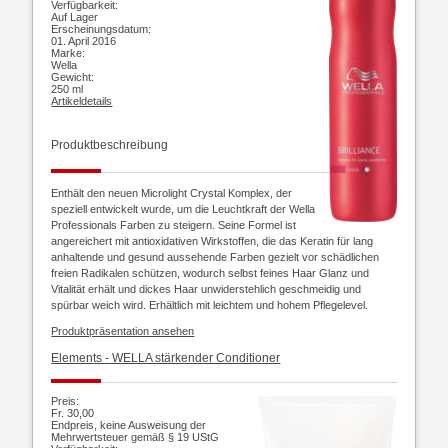
Verfügbarkeit:
Auf Lager
Erscheinungsdatum:
01. April 2016
Marke:
Wella
Gewicht:
250 ml
Artikeldetails
Produktbeschreibung
Enthält den neuen Microlight Crystal Komplex, der
speziell entwickelt wurde, um die Leuchtkraft der Wella
Professionals Farben zu steigern. Seine Formel ist
angereichert mit antioxidativen Wirkstoffen, die das Keratin für lang
anhaltende und gesund aussehende Farben gezielt vor schädlichen
freien Radikalen schützen, wodurch selbst feines Haar Glanz und
Vitalität erhält und dickes Haar unwiderstehlich geschmeidig und
spürbar weich wird. Erhältlich mit leichtem und hohem Pflegelevel.
Produktpräsentation ansehen
Elements -
WELLA stärkender Conditioner
Preis:
Fr. 30,00
Endpreis, keine Ausweisung der
Mehrwertsteuer gemäß § 19 UStG