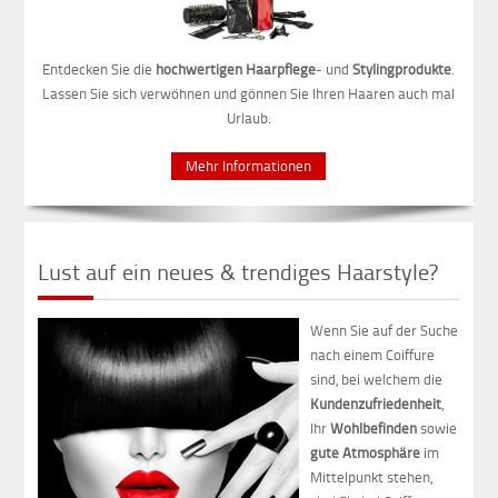
Entdecken Sie die
hochwertigen
Haarpflege
- und
Stylingprodukte
.
Lassen Sie sich verwöhnen und gönnen Sie Ihren Haaren auch mal
Urlaub.
Mehr Informationen
Lust auf ein neues & trendiges Haarstyle?
Wenn Sie auf der Suche
nach einem Coiffure
sind, bei welchem die
Kundenzufriedenheit
,
Ihr
Wohlbefinden
sowie
gute Atmosphäre
im
Mittelpunkt stehen,