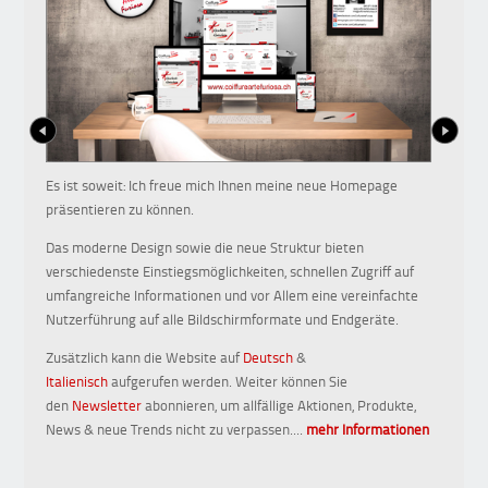
Sind Si
Freund
Es ist soweit: Ich freue mich Ihnen meine neue Homepage
präsentieren zu können.
Egal ob
Freude 
Das moderne Design sowie die neue Struktur bieten
verschiedenste Einstiegsmöglichkeiten, schnellen Zugriff auf
Überras
umfangreiche Informationen und vor Allem eine vereinfachte
von Coi
Nutzerführung auf alle Bildschirmformate und Endgeräte.
Zusätzlich kann die Website auf
Deutsch
&
Italienisch
aufgerufen werden. Weiter können Sie
den
Newsletter
abonnieren, um allfällige Aktionen, Produkte,
News & neue Trends nicht zu verpassen....
mehr Informationen