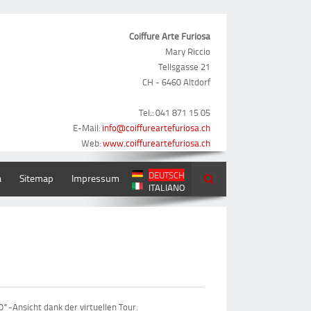
Coiffure Arte Furiosa
Mary Riccio
Tellsgasse 21
CH - 6460 Altdorf
Tel.: 041 871 15 05
E-Mail:
info@coiffureartefuriosa.ch
Web:
www.coiffureartefuriosa.ch
DEUTSCH
a
Sitemap
Impressum
ITALIANO
60°-Ansicht dank der virtuellen Tour.