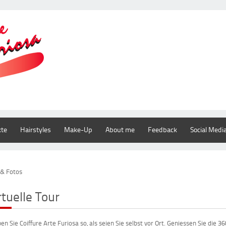
kte
Hairstyles
Make-Up
About me
Feedback
Social Medi
 & Fotos
rtuelle Tour
ben Sie Coiffure Arte Furiosa so, als seien Sie selbst vor Ort. Geniessen Sie die 3