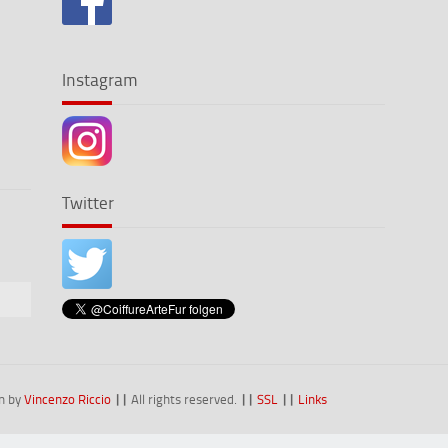
Instagram
Twitter
n by
Vincenzo Riccio
||
All rights reserved.
||
SSL
||
Links