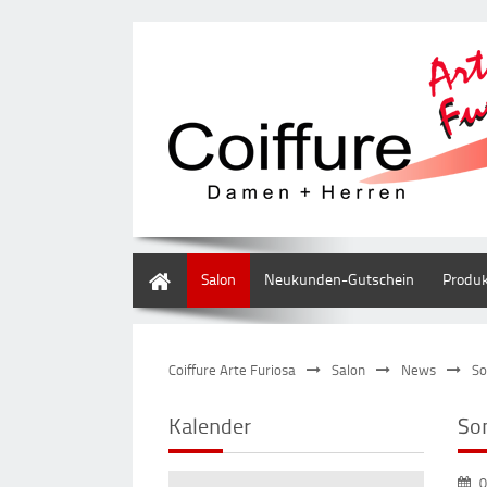
Home
Salon
Neukunden-Gutschein
Produ
Coiffure Arte Furiosa
Salon
News
So
Kalender
So
0