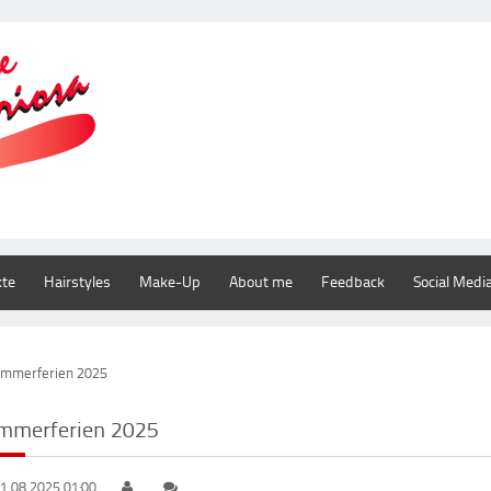
kte
Hairstyles
Make-Up
About me
Feedback
Social Medi
mmerferien 2025
mmerferien 2025
1.08.2025 01:00