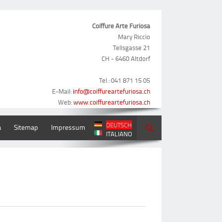
Coiffure Arte Furiosa
Mary Riccio
Tellsgasse 21
CH - 6460 Altdorf
Tel.: 041 871 15 05
E-Mail:
info@coiffureartefuriosa.ch
Web:
www.coiffureartefuriosa.ch
DEUTSCH
a
Sitemap
Impressum
ITALIANO