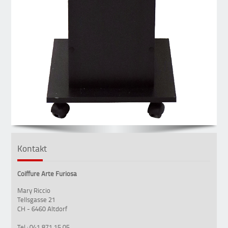
Kontakt
Coiffure Arte Furiosa
Mary Riccio
Tellsgasse 21
CH - 6460 Altdorf
Tel.: 041 871 15 05